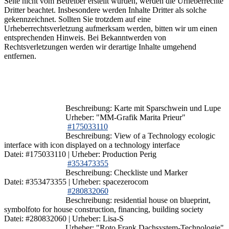
Seite nicht vom Betreiber erstellt wurden, werden die Urheberrechte
Dritter beachtet. Insbesondere werden Inhalte Dritter als solche
gekennzeichnet. Sollten Sie trotzdem auf eine
Urheberrechtsverletzung aufmerksam werden, bitten wir um einen
entsprechenden Hinweis. Bei Bekanntwerden von
Rechtsverletzungen werden wir derartige Inhalte umgehend
entfernen.
Beschreibung: Karte mit Sparschwein und Lupe
Urheber: "MM-Grafik Marita Prieur"
#175033110
Beschreibung: View of a Technology ecologic
interface with icon displayed on a technology interface
Datei: #175033110 | Urheber: Production Perig
#353473355
Beschreibung: Checkliste und Marker
Datei: #353473355 | Urheber: spacezerocom
#280832060
Beschreibung: residential house on blueprint,
symbolfoto for house construction, financing, building society
Datei: #280832060 | Urheber: Lisa-S
Urheber: "Roto Frank Dachsystem-Technologie"